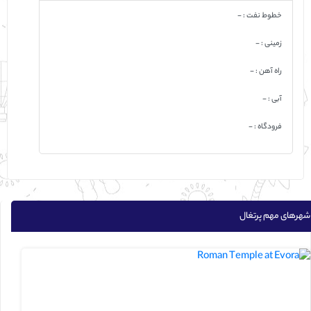
خطوط نفت : -
زمینی : -
راه آهن : -
آبی : -
فرودگاه : -
شهرهای مهم پرتغال