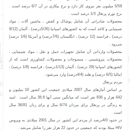
5/59 میلیون نفر نیروی کار دارد و نرخ بیکاری در آن 6/7 درصد است .
نرخ تورم پرتغال 1/3 درصد است .
محصولات صادراتی آن شامل پوشاک و کفش ، ماشین آلات ، مواد
شیمیایی و کاغذ است که به کشورهای اسپانیا (5/26درصد) ، آلمان (9/12
درصد) ، فرانسه (12 درصد) ، انگلستان (7/6درصد) و آمریکا (1/6 درصد)
می‌رود .
محصولات وارداتی آن شامل تجهیزات حمل ‌و ‌نقل ، مواد شیمیایی ،
محصولات پتروشیمی ، منسوجات و محصولات کشاورزی است که از
کشورهای اسپانیا (29 درصد) ، آلمان (1/13درصد) ، فرانسه (1/8 درصد) ،
ایتالیا (6/5 درصد) و هلند (4/4درصد) وارد می‌شود .
مردم پرتغال
بر اساس آمارهای سال 2007 میلادی جمعیت این کشور 10 میلیون و
642 هزار و 836 نفر است که میانگین سنی آنها 38.8 سال است . امید
به زندگی در پرتغال برای مردان 6/74 سال و برای زنان 36/81 سال
است .
در حدود 4/0درصد از مردم این کشور در سال 2001 میلادی به ویروس
HIV مبتلا بودند که جمعیتی در حدود 22 هزار نفر را شامل می‌شد .