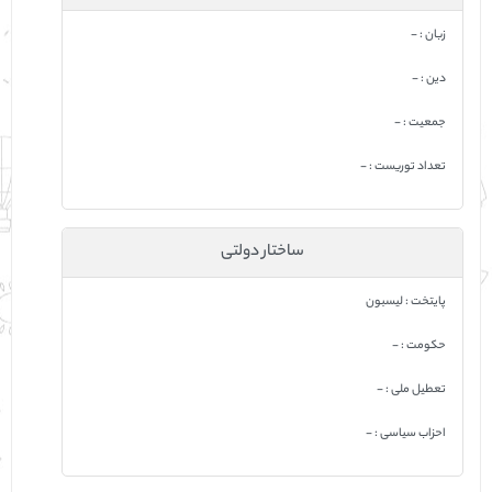
زبان : -
دين : -
جمعيت : -
تعداد توریست : -
ساختار دولتی
پایتخت : لیسبون
حکومت : -
تعطیل ملی : -
احزاب سیاسی : -