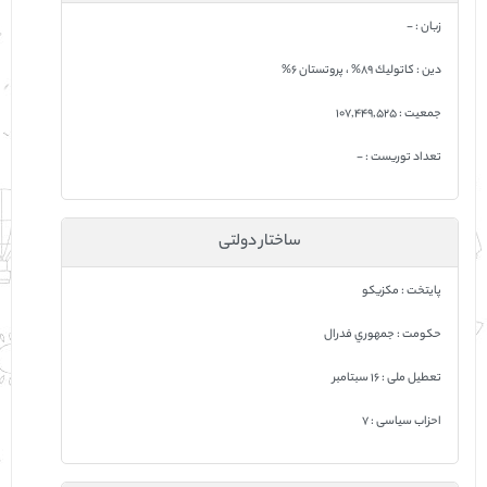
زبان : -
دين : كاتوليك 89% ، پروتستان 6%
جمعيت : 107,449,525
تعداد توریست : -
ساختار دولتی
پایتخت : مكزيكو
حکومت : جمهوري فدرال
تعطیل ملی : 16 سبتامبر
احزاب سیاسی : 7