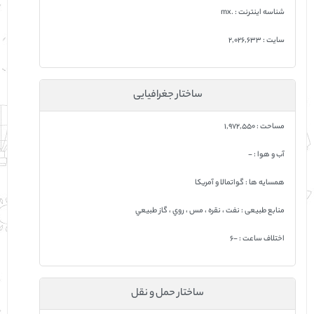
شناسه اینترنت : .mx
سایت : 2,026,633
ساختار جغرافیایی
مساحت : 1,972,550
آب و هوا : -
همسایه ها : گواتمالا و آمريكا
منابع طبیعی : نفت ، نقره ، مس ، روي ، گاز طبيعي
اختلاف ساعت : -6
ساختار حمل و نقل