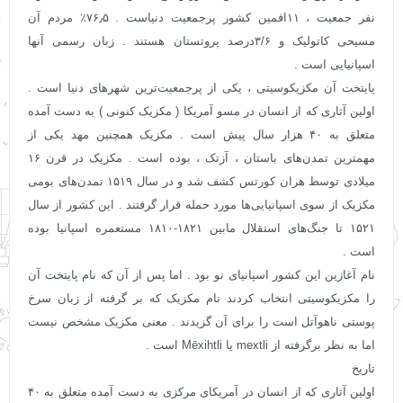
نفر جمعیت ، ۱۱افمین کشور پرجمعیت دنیاست . ۷۶٫۵٪ مردم آن
مسیحی کاتولیک و ۳/۶درصد پروتستان هستند . زبان رسمی آنها
اسپانیایی است .
پایتخت آن مکزیکوسیتی ، یکی از پرجمعیت‌ترین شهرهای دنیا است .
اولین آثاری که از انسان در مسو آمریکا ( مکزیک کنونی ) به دست آمده
متعلق به ۴۰ هزار سال پیش است . مکزیک همچنین مهد یکی از
مهمترین تمدن‌های باستان ، آزتک ، بوده ‌است . مکزیک در قرن ۱۶
میلادی توسط هران کورتس کشف شد و در سال ۱۵۱۹ تمدن‌های بومی
مکزیک از سوی اسپانیایی‌ها مورد حمله قرار گرفتند . این کشور از سال
۱۵۲۱ تا جنگ‌های استقلال مابین ۱۸۲۱-۱۸۱۰ مستعمره اسپانیا بوده
‌است .
نام آغازین این کشور اسپانیای نو بود . اما پس از آن ‌که نام پایتخت آن
را مکزیکوسیتی انتخاب کردند نام مکزیک که بر گرفته از زبان سرخ
‌پوستی ناهوآتل است را برای آن گزیدند . معنی مکزیک مشخص نیست
اما به نظر برگرفته از mextli یا Mēxihtli است .
تاریخ
اولین آثاری که از انسان در آمریکای مرکزی به دست آمده متعلق به ۴۰