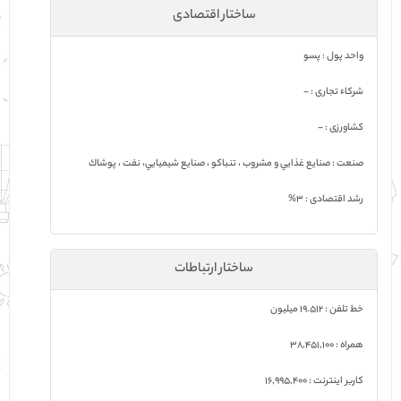
ساختار اقتصادی
واحد پول : پسو
شرکاء تجاری : -
کشاورزی : -
صنعت : صنايع غذايي و مشروب ، تنباكو ، صنايع شيميايي، نفت ، پوشاك
رشد اقتصادی : 3%
ساختار ارتباطات
خط تلفن : 19.512 ميليون
همراه : 38,451,100
کاربر اینترنت : 16,995,400