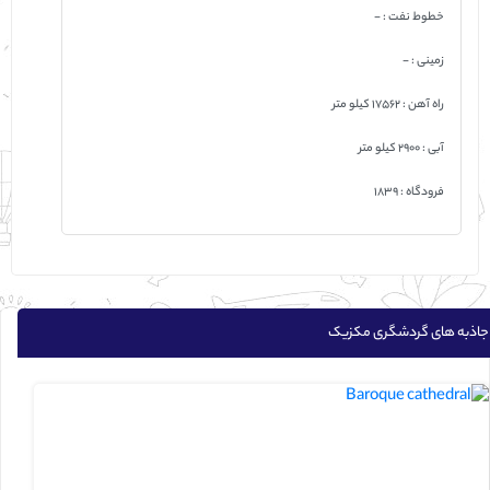
خطوط نفت : -
زمینی : -
راه آهن : 17562 كيلو متر
آبی : 2900 كيلو متر
فرودگاه : 1839
جاذبه های گردشگری مکزیک