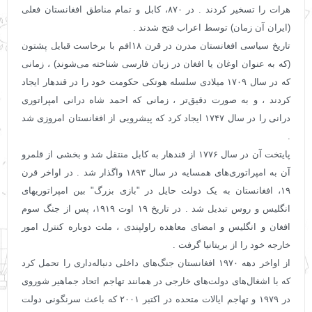
هرات را تسخیر کردند . در ۸۷۰، کابل و تمام مناطق افغانستان فعلی
(ایران آن زمان) توسط اعراب فتح شدند .
تاریخ سیاسی افغانستان مدرن در قرن ۱۸افم با برخاست قبایل پشتون
(که به عنوان اوغان یا افغان در زبان فارسی شناخته می‌شوند) ، زمانی
که در سال ۱۷۰۹ میلادی سلسله هوتکی حکومت خود را در قندهار ایجاد
کردند ، و به صورت دقیق‌تر ، زمانی ‌که احمد شاه درانی امپراتوری
درانی را در سال ۱۷۴۷ ایجاد کرد که پیشرویی از افغانستان امروزی شد
.
پایتخت آن در سال ۱۷۷۶ از قندهار به کابل منتقل شد و بخشی از قلمرو
آن به امپراتوری‌های همسایه در سال ۱۸۹۳ واگذار شد . در اواخر قرن
۱۹، افغانستان به یک دولت حایل در "بازی بزرگ" بین امپراتوریهای
انگلیس و روس تبدیل شد . در تاریخ ۱۹ اوت ۱۹۱۹، پس از جنگ سوم
افغان و انگلیس و امضای معاهده راولپندی ، ملت دوباره کنترل امور
خارجه خود را از بریتانیا گرفت .
از اواخر دهه ۱۹۷۰ افغانستان جنگ‌های داخلی دنباله‌داری را تحمل کرد
که با اشغال‌های دولت‌های خارجی در همانند تهاجم اتحاد جماهیر شوروی
در ۱۹۷۹ و تهاجم ایالات متحده در اکتبر ۲۰۰۱ که باعث سرنگونی دولت