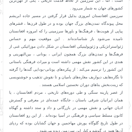
است ؛ اما ، این سرزمین از لحاظ قدمت تاریخی ، یکی از کهن‌ترین
کشورهای جهان به‌ شمار می‌رود .
سرزمین افغانستان امروزی بدلیل قرار گرفتن در مسیر جاده ابریشم
محل پیوندگاه تمدن‌های بزرگ جهان بوده و در طول قرن‌ها ، قشرهای
پیاپی از هویت‌ها ، فرهنگ‌ها و باورها سرزمینی را که امروزه افغانستان
نامیده می‌شود باز شناسانده‌اند . این موقعیت مهم و حساس
ژئواستراتژیکی و ژئوپولیتیکی افغانستان در شکل دادن موزائیکی غنی از
فرهنگ‌ها و تمدن‌های بزرگ همچون ایرانی ، یونانی ، بین‌النهرینی و
هندی در این کشور نقش مهمی داشته ‌است و میراث فرهنگی باستانی
این کشور را ترسیم می‌کند : از پیکره‌های یونانی-بودایی گندها را گرفته
تا نگاره‌هایف دیواریف مغاره‌های بامیان و تا نقوش تذهیب و خوشنویسی
که زینت‌بخش بناهای دوران نخستین اسلامی هستند .
از عصر پارینه ‌سنگی و طی دوره‌های تاریخی ، مردم افغانستان ، یا
همان ایرانیان شرقی باستان ، جایگاه عمده‌ای در معرفی و گسترش
ادیان جهانی و نقش مهمی در بازرگانی و داد و ستد داشته و گهکاه
کانون مسلط سیاسی و فرهنگی در آسیا بوده‌اند . از این رو افغانستان
در طول تاریخ گلوگاه یورش مهاجمین و جهان ‌گشایان بوده که ردپای
آن‌ها هنوز در گوشه و کنار این سرزمین دیده می‌شود .