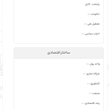
پایتخت : کابل
حکومت : -
تعطیل ملی : -
احزاب سیاسی : -
ساختار اقتصادی
واحد پول : -
شرکاء تجاری : -
کشاورزی : -
صنعت : -
رشد اقتصادی : -