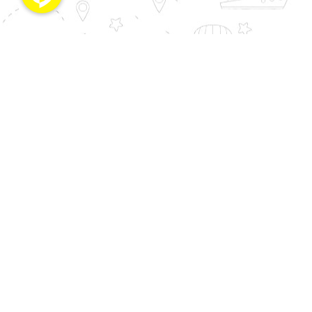
بندر انزلی ، خیابان مطهری ، ساختمان رازی ، طبقه 7 ، واحد 14