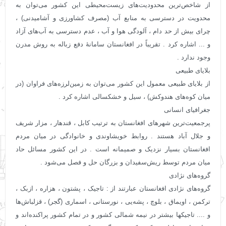
از شاخص‌ترین محدودیت‌های زیست‌محیطی این کشور می‌توان به
محدویت در دسترسی به منابع آب (مصرف کشاورزی و آشامیدنی) ،
چرای بیش از حد دام ، آلودگی هوا و آب ، عدم دسترسی به آب‌های آزاد
و ... اشاره کرد . تقریباً در افغانستان سامانهٔ دفع زباله به روش مدرن
وجود ندارد .
بلایای طبیعی
از بلایای طبیعی معمول این کشور می‌توان به زمین‌لرزه‌های فراوان (در
میان کوه‌های هندوکش) ، سیل و خشکسالی اشاره کرد .
جغرافیای انسانی
پرجمعیت‌ترین شهرهای افغانستان به ترتیب کابل ، قندهار ، مزار شریف
و جلال آباد هستند . روابط خویشاوندی و خانوادگی در میان مردم
افغانستان بسیار نزدیک و صمیمانه ‌است . در این کشور مسائل حاد
میان مردم توسط ریش‌سفیدان و بزرگان حل و فصل می‌شود .
گروه‌های نژادی
گروه‌های نژادی افغانستان عبارتند از : تاجیک ، پشتون ، هزاره ، ازبک ،
ترکمن ، اویماق ، بلوچ ، پشه‌یی ، نورستانی ، اسماری (گجر) ، قزلباش‌ها
و .... تاجیکها بیشتر در نیمه شمالی کشور و در تمام کشور پراکنده‌اند و