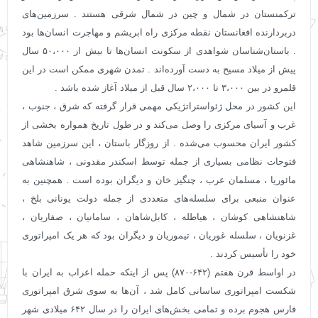
ترکمنستان در شمال و چین در شمال شرقی هستند . سرزمین‌های
دربردارنده افغانستان نقطه مرکزی راه ابریشم و مهاجرت انسان‌ها بود
. باستان‌شناسان شواهدی از سکونت انسان‌ها تا بیش از ۵۰،۰۰۰ سال
پیش از میلاد مسیح به ‌دست آورده‌اند . تمدن شهری ممکن است در این
قلمرو در بین ۳،۰۰۰ تا ۲،۰۰۰ سال قبل از میلاد آغاز شده باشد .
این کشور در محل ژئواستراتژیکی مهمی قرار گرفته که شرق ، جنوب ،
غرب و آسیای مرکزی را وصل می‌کند و در طول تاریخ همواره بخشی از
کشور ایران محسوب می‌شده . از روزگار باستان ، این سرزمین شاهد
فتوحات نظامی بسیاری از جمله توسط اسکندر مقدونی ، شاهنشاهی
مائوریا ، مسلمان عرب ، چنگیز خان و دیگران بوده ‌است . همچنین به
عنوان منبعی برای سلسله‌های متعددی از جمله دولت یونانی بلخ ،
شاهنشاهی کوشان ، هیاطله ، کابل‌شاهان ، سامانیان ، صفاریان ،
غزنویان ، سلسله غوریان ، تیموریان و دیگران بود که هر یک امپراتوری
خود را تأسیس کردند .
در اواسط قرن هفتم (۶۴۲-۸۷۰) پس از اینکه حمله اعراب به ایران با
شکست امپراتوری ساسانی کامل شد ، آن‌ها به سوی شرق امپراتوری
فارس هجوم برده و تمامی بخش‌های ایران را در سال ۶۴۲ میلادی شهر