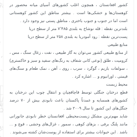
کشور افغانستان ، همچون اغلب کشورهای آسیای میانه محصور در
کوهستان‌ها و خشکی‌ها است . بیشتر مناطق این کشور کوهستانی
است اما در جنوب و جنوب باختری ، مناطق پستی نیز وجود دارد .
بلندترین نقطه : قله نوشاخ به بلندی ۷٬۴۸۵ متر از سطح دریا
پست‌ترین نقطه : رود آمودریا به بلندی ۲۵۸ متر از سطح دریا
منابع طبیعی
از منابع طبیعی کشور می‌توان به گاز طبیعی ، نفت ، زغال سنگ ، مس ،
کرومیت ، طلق (نوعی کانی شفاف به رنگ‌های سفید و سبز و خاکستری)
، سولفات باریم ، گوگرد ، سرب ، روی ، آهن ، نمک طعام و سنگ‌های
قیمتی ، اورانیوم و ... اشاره کرد .
محیط زیست
قطع درختان جنگلی توسط قاچاقچیان و انتقال چوب این درختان به
کشورهای همسایه و عمدتاً پاکستان باعث نابودی بیش از ۷۰ درصد
جنگل‌های این کشور تا سال ۲۰۰۹ شد .
شاید مهم‌ترین مشکل زیست‌محیطی افغانستان خطر نابودی جانورانی
مانند پلنگ برفی ، بزهای کوهی ، سمور ، غزال‌های وحشی ، قوچ و ...
باشد . این حیوانات بیشتر برای استفاده از پوست‌شان کشته می‌شوند .