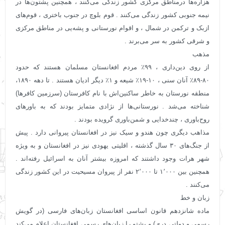
هزاره‌ها درمناطق مرکزی کشور زندگی می‌کنند ، همچنین پشتون‌ها در
نیمه جنوبی کشور زندگی می‌کنند . قوم بلوچ در جنوب باختری ، قوم‌های
ازبک و ترکمن در شمال ، و اقوام نورستانی و پشه‌یی در مناطق مرکزی
و شرقی کشور به سر می‌برند .
مذهب
از روی دین‌داری ، ۹۹٪ مردم افغانستان مسلمان هستند که حدود
۸۰-۸۹٪ آنان سنی ، ۱۰-۱۹٪ شیعه و ۱٪ دیگر ادیان هستند . تا دهه ۱۸۹۰،
منطقه نورستان به خاطر ساکنین‌اش با نام کافرستان (سرزمین کافرها)
شناخته می‌شد . نورستانی‌ها از نژادی متمایز بودند که به باورهای
روح‌باوری ، چندخدایی و شمن‌باوری گرویده بودند .
مذاهب دیگری چون هندو و سیک نیز در افغانستان پیروانی دارد . پیش
از جنگ‌های ۳۰ سال گذشته ، اقلیتی یهودی نیز در افغانستان و به ویژه
شهر هرات وجود داشتند که امروزه بیشتر آنان به اسرائیل رفته‌اند .
همچنین بین ۱٬۰۰۰ تا ۲٬۰۰۰ نفر از پیروان مسیحیت در این کشور زندگی
می‌کنند .
زبان و خط
ماده شانزدهم قانون اساسی افغانستان زبان‌های فارسی (در گویش
رسمی و دولتی دری) و پشتو را زبان‌های رسمی افغانستان اعلام می‌کند