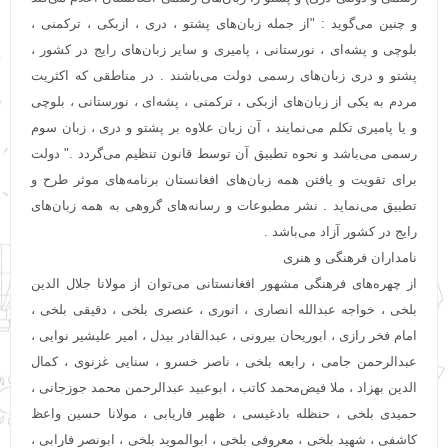
و چنین می‌گوید : "از جمله زبان‌های پشتو ، دری ، ازبکی ، ترکمنی ،
بلوچی و پشه‌ای ، نورستانی ، پامیری و سایر زبان‌های رایج در کشور ،
پشتو و دری زبان‌های رسمی دولت می‌باشند . در مناطقی که اکثریت
مردم به یکی از زبان‌های ازبکی ، ترکمنی ، پشه‌ای ، نورستانی ، بلوچی
و یا پامیری تکلم می‌نمایند ، آن زبان علاوه بر پشتو و دری ، زبان سوم
رسمی می‌باشد و نحوه تطبیق آن توسط قانون تنظیم می‌گردد ." دولت
برای تقویت و یافتن همه زبان‌های افغانستان برنامه‌های موثر طرح و
تطبیق می‌نماید . نشر مطبوعات و رسانه‌های گروهی به همه زبان‌های
رایج در کشور آزاد می‌باشد .
نامداران فرهنگی و هنری
از چهره‌های فرهنگی مشهور افغانستانی می‌توان از مولانا جلال الدین
بلخی ، خواجه عبدالله انصاری ، انوری ، عنصری بلخی ، دقیقی بلخی ،
امام فخر رازی ، ابوریحان بیرونی ، عبدالقادر بیدل ، امیر علیشیر نوایی ،
عبدالرحمن جامی ، رابعه بلخی ، ناصر خسرو ، سنایی غزنوی ، کمال
الدین بهزاد ، ملا فیض‌محمد کاتب ، ابوعبید عبدالرحمن محمد جوزجانی ،
حمیدی بلخی ، حنظله بادغیسی ، ظهیر فاریابی ، مولانا حسین واعظ
کاشفی ، شهید بلخی ، معروفی بلخی ، ابوالموید بلخی ، ابونصر فارابی ،