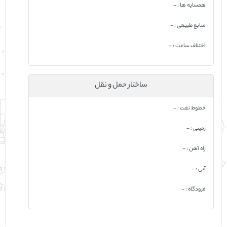
همسایه ها : -
منابع طبیعی : -
اختلاف ساعت : -
ساختار حمل و نقل
خطوط نفت : -
زمینی : -
راه آهن : -
آبی : -
فرودگاه : -