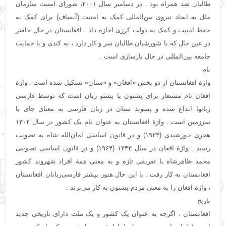
طالبان شد همراه بود . در دسامبر سال ۲۰۰۱، شورای امنیت سازمان
ملل به ایجاد نیروی بین‌المللی کمک به امنیت (آیساف) برای کمک به
حفظ امنیت و کمک به دولت کرزی اجازه داد . افغانستان در حال حاضر
در عین حال که با شورشیان طالبان سر و کار دارد ، به کندی و با حمایت
جامعه بین‌المللی در حال بازسازی است .
نام
واژهٔ افغانستان از دو بخش «افغان» و «ستان» تشکیل شده‌ است . واژهٔ
افغان نام مستعار برای پشتون یا پشتو زبان است که توسط فارسی
زبانها ابداع شده و پسوند ستان در زبان فارسی به معنای جای یا
سرزمین است . واژهٔ افغانستان به عنوان نام یک کشور در سال ۱۳۰۲
هجری خورشیدی (۱۹۲۳) و در قانون اساسی امان‌الله شاه به تصویب
رسید . واژهٔ افغان در سال ۱۳۴۳ (۱۹۶۴) و در قانون اساسی تصویبی
محمد ظاهرشاه با تعریفی تازه و به معنی همهٔ افراد شهروند کشور
افغانستان به‌ کار رفت . با این حال هنوز بیشتر فارسی‌زبانان افغانستان
، واژهٔ افغان را به معنی مردم پشتون به کار می‌برند .
تاریخ
افغانستان ، اگرچه به‌ عنوان یک کشور و یک ملت دارای تاریخی جدید