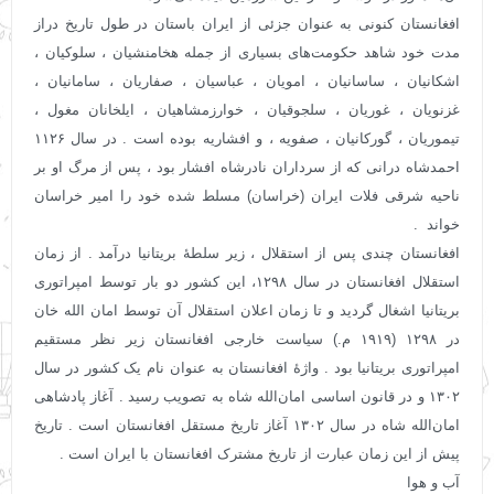
افغانستان کنونی به عنوان جزئی از ایران باستان در طول تاریخ دراز
مدت خود شاهد حکومت‌های بسیاری از جمله هخامنشیان ، سلوکیان ،
اشکانیان ، ساسانیان ، امویان ، عباسیان ، صفاریان ، سامانیان ،
غزنویان ، غوریان ، سلجوقیان ، خوارزمشاهیان ، ایلخانان مغول ،
تیموریان ، گورکانیان ، صفویه ، و افشاریه بوده ‌است . در سال ۱۱۲۶
احمدشاه درانی که از سرداران نادرشاه افشار بود ، پس از مرگ او بر
ناحیه شرقی فلات ایران (خراسان) مسلط شده خود را امیر خراسان
خواند .
افغانستان چندی پس از استقلال ، زیر سلطهٔ بریتانیا درآمد . از زمان
استقلال افغانستان در سال ۱۲۹۸، این کشور دو بار توسط امپراتوری
بریتانیا اشغال گردید و تا زمان اعلان استقلال آن توسط امان الله خان
در ۱۲۹۸ (۱۹۱۹ م.) سیاست خارجی افغانستان زیر نظر مستقیم
امپراتوری بریتانیا بود . واژهٔ افغانستان به عنوان نام یک کشور در سال
۱۳۰۲ و در قانون اساسی امان‌الله شاه به تصویب رسید . آغاز پادشاهی
امان‌الله شاه در سال ۱۳۰۲ آغاز تاریخ مستقل افغانستان است . تاریخ
پیش از این زمان عبارت از تاریخ مشترک افغانستان با ایران است .
آب و هوا