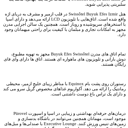
سلبریتی پذیرایی شوید.
هتل Swissôtel Buyuk Efes Izmir در قلب ازمیر و مشرف به دریای اژه
واقع شده است. اتاق‌هایی با تلویزیون LCD ارائه می‌دهد و دارای اسپا
با استخرهای سرپوشیده و روباز است. همچنین یک سالن اجرایی مدرن
مجهز به امکانات تجاری و مبلمان با کیفیت برای راحتی میهمانان وجود
دارد.
تمام اتاق های مدرن Buyuk Efes Swissôtel مجهز به تهویه مطبوع،
دوش بارانی و تلویزیون های ماهواره ای هستند. اتاق ها دارای وای فای
رایگان هستند.
رستوران روی پشت بام Equinox با مناظر زیبای خلیج ازمیر، محیطی
رمانتیک را ارائه می دهد. آکواریوم غذاهای مخصوص گریل سرو می کند
و دارای یک تراس باغ دوست داشتنی است.
درمان‌های حرفه‌ای بهداشتی و زیبایی در اسپا و اسپورت Pürovel
موجود است، مهمانان همچنین می‌توانند در باشگاه بدنسازی و
زمین‌های تنیس ورزش کنند. Executive Lounge با صندلی‌ها و مبل‌های