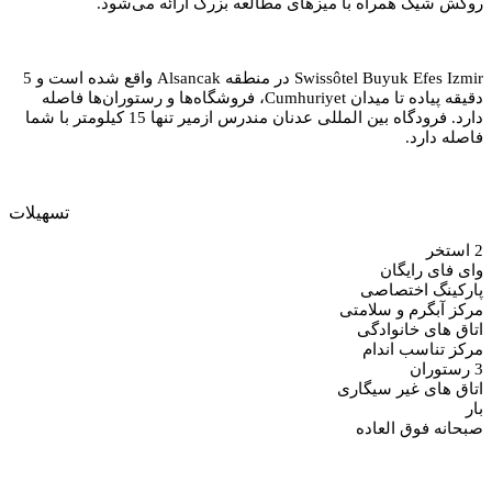
روکش شیک همراه با میزهای مطالعه بزرگ ارائه می‌شود.
Swissôtel Buyuk Efes Izmir در منطقه Alsancak واقع شده است و 5
دقیقه پیاده تا میدان Cumhuriyet، فروشگاه‌ها و رستوران‌ها فاصله
دارد. فرودگاه بین المللی عدنان مندرس ازمیر تنها 15 کیلومتر با شما
فاصله دارد.
تسهيلات
2 استخر
وای فای رایگان
پارکینگ اختصاصی
مرکز آبگرم و سلامتی
اتاق های خانوادگی
مرکز تناسب اندام
3 رستوران
اتاق های غیر سیگاری
بار
صبحانه فوق العاده