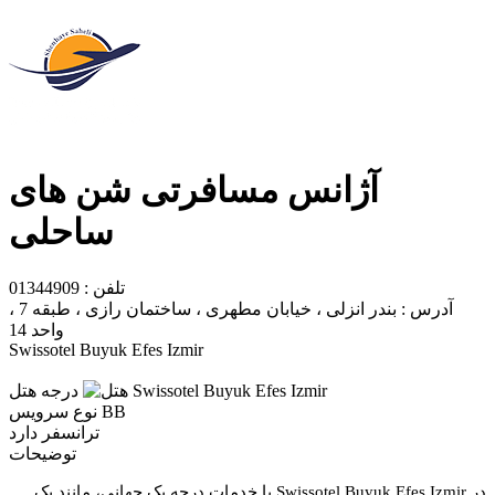
آژانس مسافرتی شن های
ساحلی
تلفن :
01344909
آدرس :
بندر انزلی ، خیابان مطهری ، ساختمان رازی ، طبقه 7 ،
واحد 14
Swissotel Buyuk Efes Izmir
درجه هتل
BB
نوع سرویس
ترانسفر
دارد
توضیحات
در Swissotel Buyuk Efes Izmir با خدمات درجه یک جهانی، مانند یک