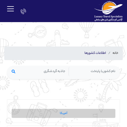
خانه
اطلاعات کشورها
آمریکا