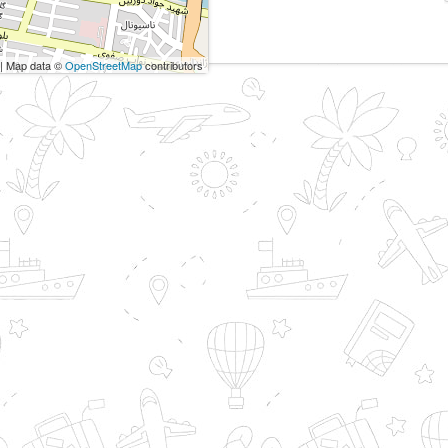
| Map data ©
OpenStreetMap
contributors