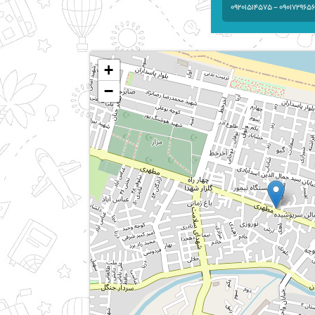
09017296563 - 0920151
+
−