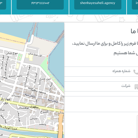
4575
4313787002
shenhayesaheli.agency
i
ما
فرم زیر را کامل و برای ما ارسال نمایید،
س شما هستیم