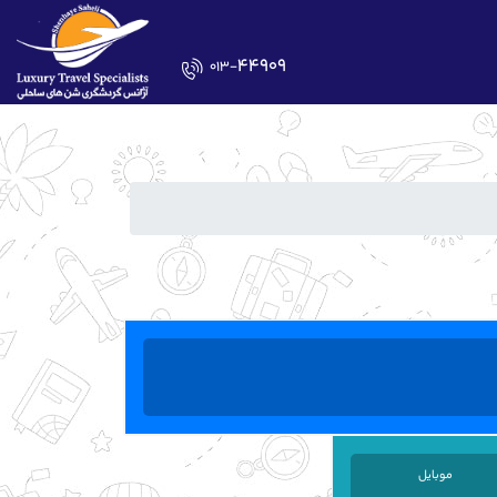
44909
-013
موبایل