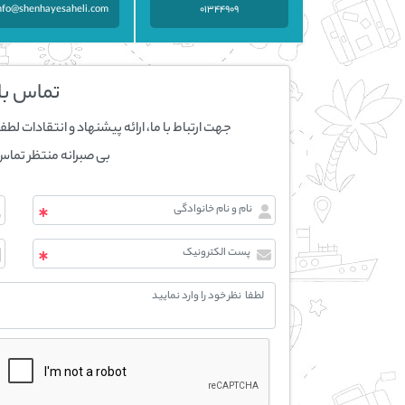
nfo@shenhayesaheli.com
01344909
تماس با 
جهت ارتباط با ما، ارائه پیشنهاد و انتقادات لطفا 
بی صبرانه منتظر تما