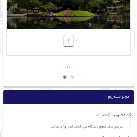
2
›
‹
درخواست رزرو
کد عضویت (ایمیل )