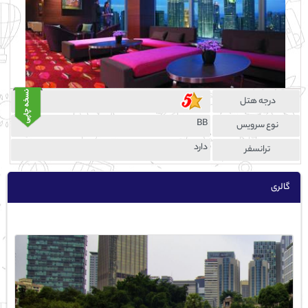
درجه هتل
BB
نوع سرویس
دارد
ترانسفر
گالری