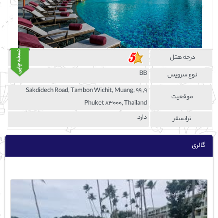
درجه هتل
BB
نوع سرویس
9, 99 Sakdidech Road, Tambon Wichit, Muang,
موقعيت
Phuket 83000, Thailand
دارد
ترانسفر
گالری