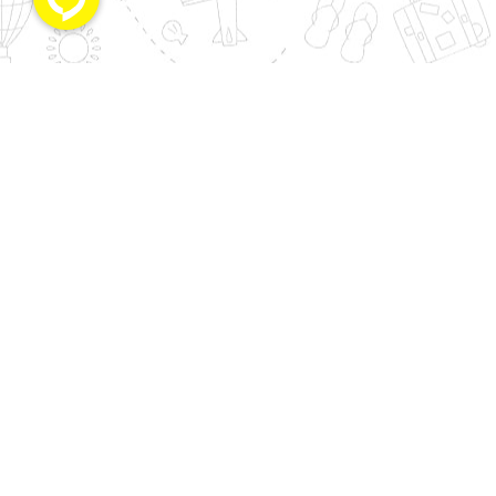
بندر انزلی ، خیابان مطهری ، ساختمان رازی ، طبقه 7 ، واحد 14