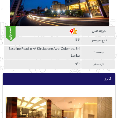
درجه هتل
BB
نوع سرویس
Baseline Road, 102A Kirulapone Ave, Colombo, Sri
موقعيت
Lanka
دارد
ترانسفر
گالری