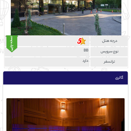
درجه هتل
BB
نوع سرویس
دارد
ترانسفر
گالری