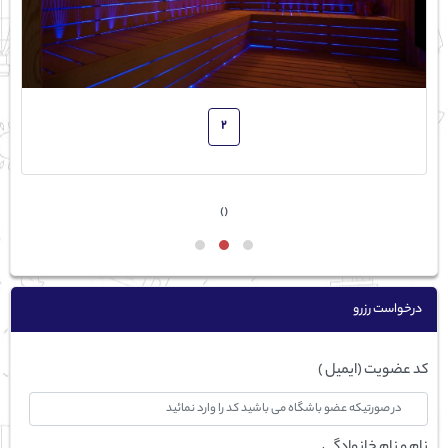
2
›
‹
درخواست رزرو
کد عضویت (ایمیل )
نام و نام خانوادگی