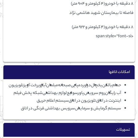
۸ دقیقه با خودرو(۴ کیلومتر و ۹۰۴ متر)
فاصله تا بيمارستان شهید هاشمی نژاد
۸ دقیقه با خودرو(۴ کیلومتر و ۹۲۲ متر)
<span style="font-si
امكانات اتاقها
حمام
بالکن
یخچال
دراور
دمپایی
صبحانه
مبلمان
آباژور
رخت آویز
تلویزیون
آب رایگان
روم سرویس
پاورسوئیچ
لوازم بهداشتی
شبکه پخش فیلم
اینترنت در اتاق
تلویزیون در اتاق
سیستم اعلام حریق
سیستم گرمایش و سرمایش
سرویس بهداشتی فرنگی در اتاق
تسهيلات