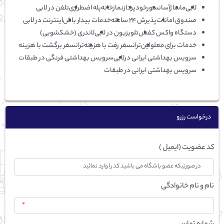
لابی
ماساژ
آسانسور
خودپرداز
نمازخانه
پله اضطراری
تلفن در لابی
صندوق امانات
پذیرش 24 ساعته
خدمات بیدار باش
اینترنت در لابی
دستگاه واکس کفش
تلویزیون در لابی
لاندری (خشکشویی)
خدمات برای معلولین
ترانسفر رفت با هزینه
ترانسفر برگشت با هزینه
سرویس بهداشتی ایرانی درلابی
سرویس بهداشتی فرنگی در طبقات
سرویس بهداشتی ایرانی در طبقات
درخواست رزرو
کد عضویت (ایمیل )
نام و نام خانوادگی
*