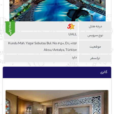
درجه هتل
UALL
نوع سرویس
Kundu Mah. Yaşar Sobutay Bul. No: 450, D:1, 07112
موقعيت
Aksu/Antalya, Türkiye
دارد
ترانسفر
گالری