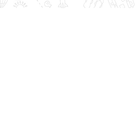
بندر انزلی ، خیابان مطهری ، ساختمان رازی ، طبقه 7 ، واحد 14