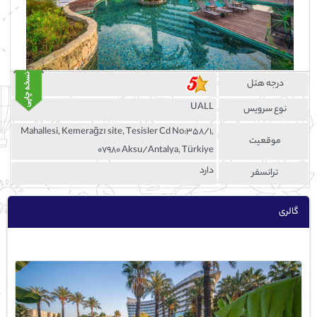
درجه هتل
UALL
نوع سرویس
Mahallesi, Kemerağzı site, Tesisler Cd No:358/1,
موقعيت
07980 Aksu/Antalya, Türkiye
دارد
ترانسفر
گالری