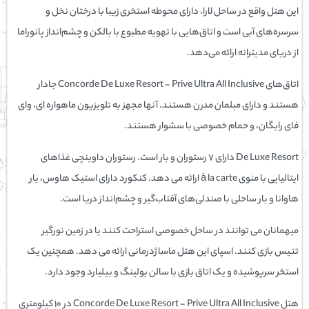
این هتل واقع در ساحل لارا، دارای محوطه استخری زیبا با درختان نخل و
سرسره‌های آبی است و اتاق‌هایی با تهویه مطبوع با بالکن و چشم‌انداز پانوراما
از دریای مدیترانه ارائه می‌دهد.
اتاق‌های Concorde De Luxe Resort - Prive Ultra All Inclusive جادار
هستند و دارای مبلمان مدرن هستند. آنها مجهز به تلویزیون ماهواره ای، وای
فای رایگان، و حمام خصوصی با سشوار هستند.
De Luxe Resort دارای 7 رستوران و بار است. رستوران داوینچی غذاهای
ایتالیایی با منوی à la carte ارائه می دهد. کنکورد دارای استیک‌ هاوس، بار
هاوانا و بار ساحلی با صندلی‌های آفتاب‌گیر و چشم‌انداز دریا است.
میهمانان می توانند در ساحل خصوصی استراحت کنند یا در زمین نورگیر
تنیس بازی کنند. اسپای این هتل ماساژدرمانی ارائه می دهد. همچنین یک
استخر سرپوشیده و یک اتاق بازی با سالن بولینگ و بیلیارد وجود دارد.
هتل Concorde De Luxe Resort - Prive Ultra All Inclusive در 10 کیلومتری